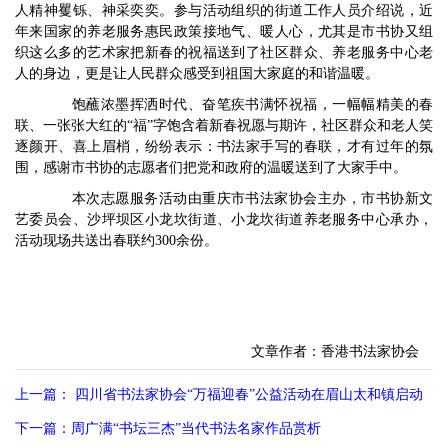
人精神矍铄、神采奕奕。参与活动组织的街道工作人员介绍说，近
年来国家的养老服务惠民政策接地气、暖人心，尤其是市书协又组
织这么多的艺术家把新春的祝福送到了社区群众、养老服务中心老
人的身边，更是让人民群众感受到祖国大家庭的和谐温暖。
饱蘸浓墨挥洒时代、奋笔疾书满怀祝福，一幅幅精美的春
联、一张张大红的“福”字饱含着新春祝愿与期许，社区群众和老人笑
逐颜开、喜上眉梢，纷纷表示：书法家手写的春联，才有过年的氛
围，感谢市书协的志愿者们把党和政府的温暖送到了大家手中。
本次志愿服务活动由重庆市书法家协会主办，市书协新文
艺委员会、沙坪坝区小龙坎街道、小龙坎街道养老服务中心承办，
活动现场共送出春联约300余份。
文章作者：香港书法家协会
上一篇： 四川省书法家协会“万福迎春”公益活动在眉山太和镇启动
下一篇：周广满“书坛三杰”当代书法名家作品赏析