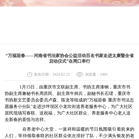
网站首页
新闻资讯
展览资讯
会内资讯
会员中心
“万福迎春——河南省书法家协会公益活动百名书家走进太康暨全省
启动仪式”在周口举行
发布日期：2024-02-22
浏览量：
1084
1月15日，由重庆市文联副主席、书协主席漆钢，重庆市书
协副主席兼秘书长周庶民、副主席牛帅兵，副秘书长石珺，重庆市
书协新文艺委员会委员卢森、陈龙等组成的“万福迎春·重庆市书法志
愿服务小分队”走进沙坪坝区小龙坎街道养老服务中心，为广大社区
居民现场写春联、送祝福，为广大社区群众、养老服务中心老人送
去新春的喜悦与吉祥。
在养老中心大堂，一派祥和温暖的节日氛围吸引着前来的
人们，等待领取春联的社区群众依次排好了队，不少满头银发的老