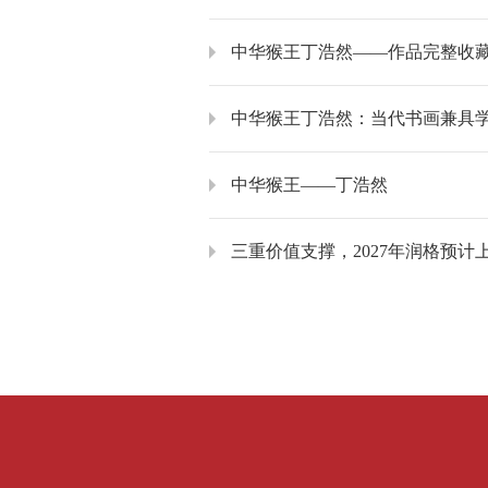
中华猴王丁浩然——作品完整收
中华猴王丁浩然：当代书画兼具
中华猴王——丁浩然
三重价值支撑，2027年润格预计