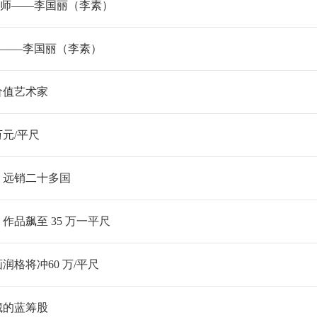
大师——李国丽（李素）
师——李国丽（李素）
价值艺术家
万元/平尺
，远销二十多国
品飙至 35 万一平尺
格将冲60 万/平尺
藏的蓝筹股