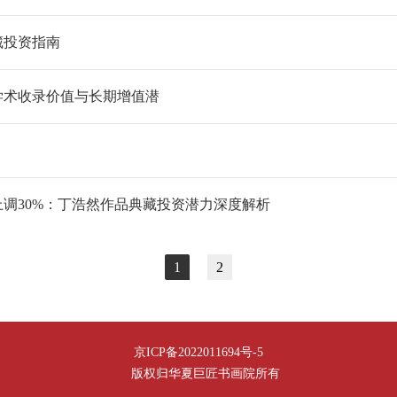
藏投资指南
学术收录价值与长期增值潜
上调30%：丁浩然作品典藏投资潜力深度解析
1
2
京ICP备2022011694号-5
版权归华夏巨匠书画院所有