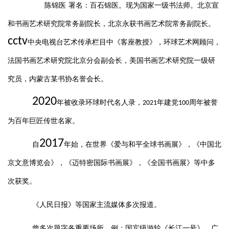
陈锦医
署名：百石锦医。现为国家一级书法师。北京宣
和书画艺术研究院常务副院长，北京永获书画艺术院常务副院长。
cctv
中央电视台艺术传承栏目中《客座教授》，环球艺术网顾问，
法国书画艺术研究院北京分会副会长，美国书画艺术研究院一级研
究员，内蒙古某书协名誉会长。
2020
年被收录环球时代名人录，
年建党
周年被誉
2021
100
为百年巨匠传世名家。
2017
自
年始，在世界《爱与和平全球书画展》，《中国北
京文意博览会》，《迈特密国际书画展》，《全国书画展》等中多
次获奖。
《人民日报》等国家主流媒体多次报道。
曾多次题字各重要场所。例：国宾级游轮《长江一号》、广