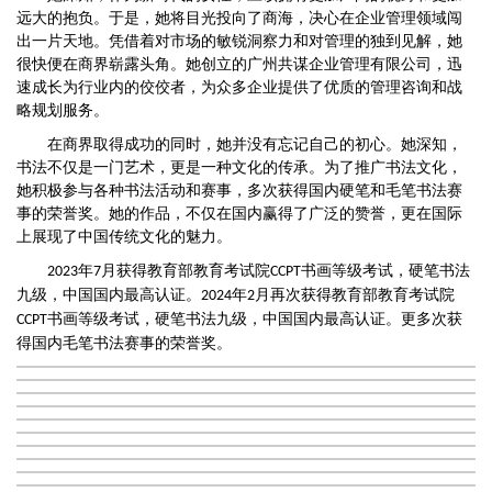
远大的抱负。于是，她将目光投向了商海，决心在企业管理领域闯
出一片天地。凭借着对市场的敏锐洞察力和对管理的独到见解，她
很快便在商界崭露头角。她创立的广州共谋企业管理有限公司，迅
速成长为行业内的佼佼者，为众多企业提供了优质的管理咨询和战
略规划服务。
在商界取得成功的同时，她并没有忘记自己的初心。她深知，
书法不仅是一门艺术，更是一种文化的传承。为了推广书法文化，
她积极参与各种书法活动和赛事，多次获得国内硬笔和毛笔书法赛
事的荣誉奖。她的作品，不仅在国内赢得了广泛的赞誉，更在国际
上展现了中国传统文化的魅力。
年
月获得教育部教育考试院
书画等级考试
，
硬笔书法
2023
7
CCPT
九级
，
中国国内最高认证
。
年
月再次获得教育部教育考试院
2024
2
书画等级考试
，
硬笔书法九级
，
中国国内最高认证
。
更多次获
CCPT
得国内毛笔书法赛事的荣誉奖。