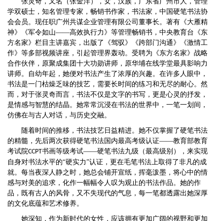
张灵奇，又名（张金洋），女，汉族，广东省广州市人，管理
学双硕士，知名管理专家，畅销书作家，书法家，中国硬笔书法协
会会员。现任职广州共谋企业管理有限公司董事长。著有《大雁精
神》《军令如山
——高效执行力》等管理畅销书，中央教育台《东
方名家》栏目主讲嘉宾，出版了《驾驭》《跨部门沟通》《激情工
作》等多部视频讲座，引起管理界轰动。受聘为《东方名家》战略
合作伙伴，原聚成集团十大功勋讲师，原华埔在线学堂最具影响力
讲师。自幼年起，她便对书法产生了浓厚的兴趣。在许多人眼中，
书法是一门枯燥乏味的技艺，需要长时间的练习和无尽的耐心。然
而，对于张灵奇而言，书法不仅是文字的书写，更是心灵的抒发，
是情感与智慧的结晶。她常常沉浸在书法的世界中，一笔一划间，
仿佛在与古人对话，与历史交融。
随着时间的推移，书法技艺日益精进。她不仅掌握了硬笔书法
的精髓，先后两次获得硬笔书法国内最高考级认证
——教育部教育
考试院
书画等级考试——硬笔书法九级（最高级别），来实现
CCPT
自身对书法水平的“硬实力”认证，更在毛笔书法上取得了非凡的成
就。每当夜深人静之时，她总会铺开宣纸，挥毫泼墨，将心中的情
感与对美的追求，化作一幅幅令人叹为观止的书法作品。她的作
品，既有古人的风骨，又不失现代的气息，每一笔都透露出她深厚
的文化底蕴和艺术修养。
她深知，作为新时代的女性，应该拥有更加广阔的视野和更加