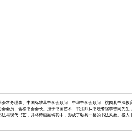
学会常务理事、中国标准草书学会顾问、中华书学会顾问、桃园县书法教
协会会员、含松书会会长。擅于书画艺术，书法师从书坛耆宿李普同先生
书法与现代书艺，并将诗画融铸其中，形成了独具一格的书法风貌。投入